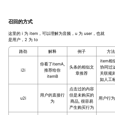
召回的方式
这里的 i 为 item，可以理解为音频，u 为 user，也就
是用户，2 为 to
路劲
解释
例子
方
item相
你看了itemA,
头条的相似文
协同过滤
i2i
推荐给你
章推荐
关联规则
itemB
如人工标
点击过的内容
用户的直接行
但是未购买的
u2i
用户行
为
商品, 很容易
产生购买行为