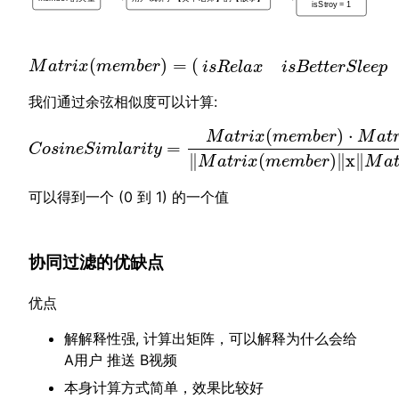
isStroy = 1
(
)
=
(
M
a
t
r
i
x
(
m
e
m
b
e
r
)
=
(
i
s
R
e
l
a
x
i
s
B
e
t
t
e
r
S
l
M
a
t
r
i
x
m
e
m
b
e
r
i
s
R
e
l
a
x
i
s
B
e
t
t
e
r
S
l
e
e
p
我们通过余弦相似度可以计算:
(
)
⋅
M
a
t
r
i
x
m
e
m
b
e
r
M
a
t
=
C
o
s
i
n
e
S
i
m
l
a
r
i
t
y
=
M
a
t
r
i
x
(
m
e
m
b
e
r
)
·
M
a
t
r
i
x
(
m
e
d
i
a
)
‖
M
a
t
r
i
x
C
o
s
i
n
e
S
i
m
l
a
r
i
t
y
∥
(
)
∥
x
∥
M
a
t
r
i
x
m
e
m
b
e
r
M
a
可以得到一个 (0 到 1) 的一个值
协同过滤的优缺点
优点
解解释性强, 计算出矩阵，可以解释为什么会给
A用户 推送 B视频
本身计算方式简单，效果比较好