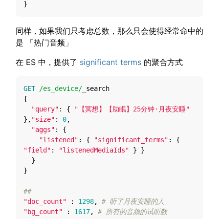
}
同样，如果我们只考虑总数，那么只会使得经常命中的
是 「热门音频」
在 ES 中，提供了
significant terms
的聚合方式
GET
/es_device/
_search
{
"query"
:
{
"【冥想】【助眠】25分钟·月夜安睡"
},
"size"
:
0
,
"aggs"
:
{
"listened"
:
{
"significant_terms"
:
{
"field"
:
"listenedMediaIds"
}
}
}
}
##
"doc_count"
:
1298
,
# 听了月夜安睡的人
"bg_count"
:
1617
,
# 所有的音频的试听数