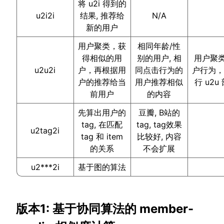
将 u2i 得到的
u2i2i
结果, 推荐给
N/A
新的用户
用户聚类，获
相同年龄/性
得相似的用
别的用户, 相
用户聚类
u2u2i
户，再根据用
同点击行为的
户行为
户的推荐给当
用户推荐相似
行 u2u
前用户
的内容
先算出用户的
豆瓣, B站的
tag, 在匹配
tag, tag效果
u2tag2i
tag 和 item
比较好, 内容
的关系
不会扩展
u2***2i
基于图的算法
版本1: 基于协同算法的 member-