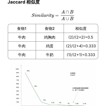
Jaccard 相似度
∩
A
B
=
S
i
m
i
l
a
r
i
t
y
=
A
∩
B
A
∪
B
S
i
m
i
l
a
r
i
t
y
∪
A
B
食物1
食物2
相似度
牛肉
鸡胸肉
(2)/(2+2)=0.5
牛肉
鸡蛋
(2)/(2+4)=0.333
牛肉
牛奶
(1)/(2+1)=0.333