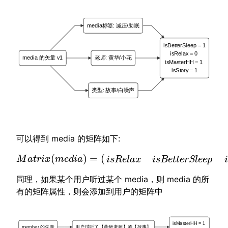
media标签: 减压/助眠
isBetterSleep = 1
isRelax = 0
media 的矢量 v1
老师: 黄华/小花
isMasterHH = 1
isStory = 1
类型: 故事/白噪声
可以得到 media 的矩阵如下:
(
)
=
(
M
a
t
r
i
x
(
m
e
d
i
a
)
=
(
i
s
R
e
l
a
x
i
s
B
e
t
t
e
r
S
l
e
e
M
a
t
r
i
x
m
e
d
i
a
i
s
R
e
l
a
x
i
s
B
e
t
t
e
r
S
l
e
e
p
同理，如果某个用户听过某个 media，则 media 的所
有的矩阵属性，则会添加到用户的矩阵中
isMasterHH = 1
member 的矢量
用户试听了【黄华老师】的【故事】